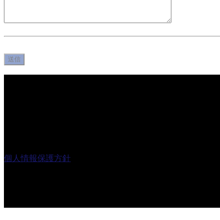
株式会社REALRIZE
〒106-0047
東京都港区南麻布1丁目24番11号
南麻布プラザ301号
TEL 03-6436-7896
個人情報保護方針
© 2026. 株式会社REALRIZE